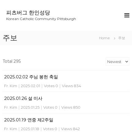
S
k
피츠버그 한인성당
i
Korean Catholic Community Pittsburgh
p
t
o
주보
Home
주보
c
o
n
t
Total 295
e
n
2025.02.02 주님 봉헌 축일
t
Fr. Kim
|
2025.02.01
|
Votes 0
|
Views 834
2025.01.26 설 미사
Fr. Kim
|
2025.01.25
|
Votes 0
|
Views 850
2025.01.19 연중 제2주일
Fr. Kim
|
2025.01.18
|
Votes 0
|
Views 842