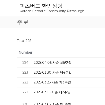
S
피츠버그 한인성당
k
Korean Catholic Community Pittsburgh
i
p
주보
t
o
c
o
Total 295
n
t
e
Number
n
t
224
2025.04.06 사순 제5주일
223
2025.03.30 사순 제4주일
222
2025.03.23 사순 제3주일
221
2025.03.16 사순 제2주일
220
2025.03.09 사순 제1주일