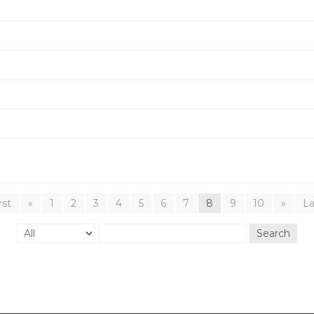
rst
«
1
2
3
4
5
6
7
8
9
10
»
La
Search