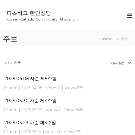
S
k
피츠버그 한인성당
i
Korean Catholic Community Pittsburgh
p
t
o
주보
Home
주보
c
o
n
t
Total 295
e
n
2025.04.06 사순 제5주일
t
Fr. Kim
|
2025.04.05
|
Votes 0
|
Views 679
2025.03.30 사순 제4주일
Fr. Kim
|
2025.03.29
|
Votes 0
|
Views 660
2025.03.23 사순 제3주일
Fr. Kim
|
2025.03.22
|
Votes 0
|
Views 731