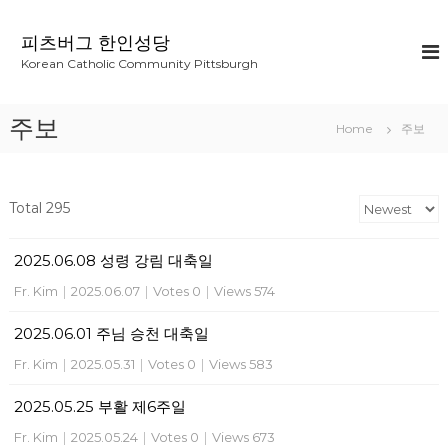
S
k
피츠버그 한인성당
i
Korean Catholic Community Pittsburgh
p
t
o
주보
Home
주보
c
o
n
t
Total 295
e
n
2025.06.08 성령 강림 대축일
t
Fr. Kim
|
2025.06.07
|
Votes 0
|
Views 574
2025.06.01 주님 승천 대축일
Fr. Kim
|
2025.05.31
|
Votes 0
|
Views 583
2025.05.25 부활 제6주일
Fr. Kim
|
2025.05.24
|
Votes 0
|
Views 673