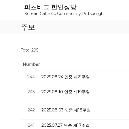
S
피츠버그 한인성당
k
Korean Catholic Community Pittsburgh
i
p
주보
t
o
c
o
Total 295
n
t
e
Number
n
t
244
2025.08.24 연중 제21주일
243
2025.08.10 연중 제19주일
242
2025.08.03 연중 제18주일
241
2025.07.27 연중 제17주일