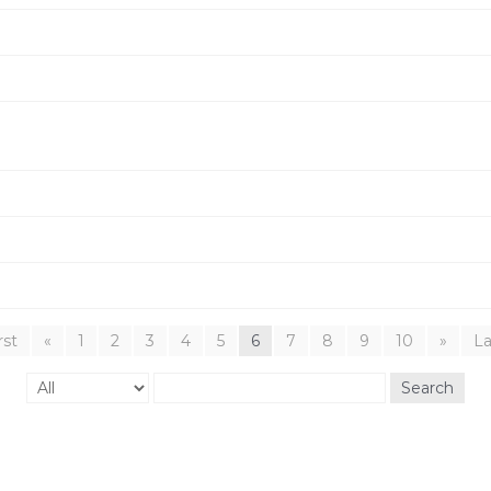
rst
«
1
2
3
4
5
6
7
8
9
10
»
La
Search