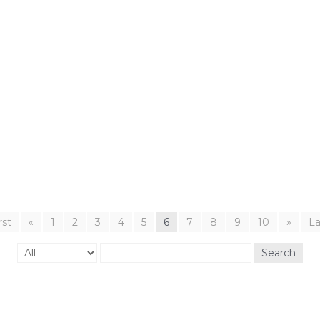
rst
«
1
2
3
4
5
6
7
8
9
10
»
La
Search