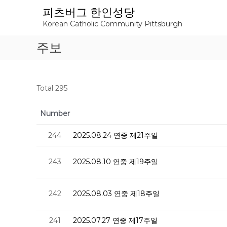
S
피츠버그 한인성당
k
Korean Catholic Community Pittsburgh
i
p
주보
t
o
c
o
Total 295
n
t
e
Number
n
t
244
2025.08.24 연중 제21주일
243
2025.08.10 연중 제19주일
242
2025.08.03 연중 제18주일
241
2025.07.27 연중 제17주일