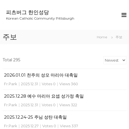
S
k
피츠버그 한인성당
i
Korean Catholic Community Pittsburgh
p
t
o
주보
Home
주보
c
o
n
t
Total 295
e
n
2026.01.01 천주의 성모 마리아 대축일
t
Fr.Park
|
2025.12.31
|
Votes 0
|
Views 360
2025.12.28 예수 마리아 요셉 성가정 축일
Fr.Park
|
2025.12.31
|
Votes 0
|
Views 322
2025.12.24-25 주님 성탄 대축일
Fr.Park
|
2025.12.27
|
Votes 0
|
Views 337