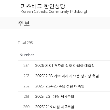
S
피츠버그 한인성당
k
Korean Catholic Community Pittsburgh
i
p
주보
t
o
c
o
Total 295
n
t
e
Number
n
t
264
2026.01.01 천주의 성모 마리아 대축일
263
2025.12.28 예수 마리아 요셉 성가정 축일
262
2025.12.24-25 주님 성탄 대축일
261
2025.12.21 대림 제 4주일
260
2025.12.14 대림 제 3주일