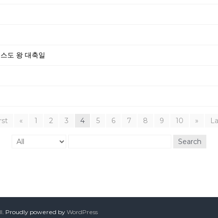
그리스도 왕 대축일
rst
«
1
2
3
4
5
6
7
8
9
10
»
La
Search
l
. Proudly powered by
WordPress