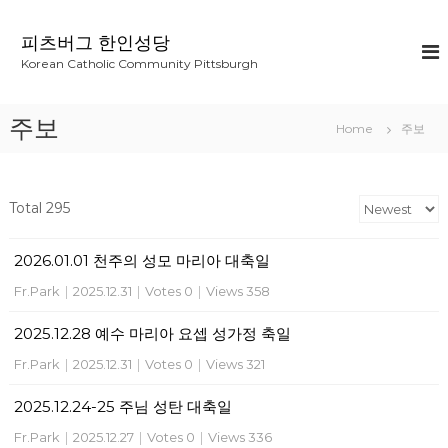
S
k
피츠버그 한인성당
i
Korean Catholic Community Pittsburgh
p
t
o
주보
Home
주보
c
o
n
t
Total 295
e
n
2026.01.01 천주의 성모 마리아 대축일
t
Fr.Park
|
2025.12.31
|
Votes 0
|
Views 358
2025.12.28 예수 마리아 요셉 성가정 축일
Fr.Park
|
2025.12.31
|
Votes 0
|
Views 321
2025.12.24-25 주님 성탄 대축일
Fr.Park
|
2025.12.27
|
Votes 0
|
Views 336