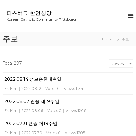
S
k
피츠버그 한인성당
i
Korean Catholic Community Pittsburgh
p
t
o
주보
Home
주보
c
o
n
t
Total 297
e
n
2022.08.14 성모승천대축일
t
Fr. Kim
|
2022.08.12
|
Votes 0
|
Views 1134
2022.08.07 연중 제19주일
Fr. Kim
|
2022.08.06
|
Votes 0
|
Views 1206
2022.07.31 연중 제18주일
Fr. Kim
|
2022.07.30
|
Votes 0
|
Views 1205