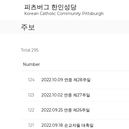
S
피츠버그 한인성당
k
Korean Catholic Community Pittsburgh
i
p
주보
t
o
c
o
Total 295
n
t
e
Number
n
t
124
2022.10.09 연중 제28주일
123
2022.10.02 연중 제27주일
122
2022.09.25 연중 제26주일
121
2022.09.18 순교자들 대축일