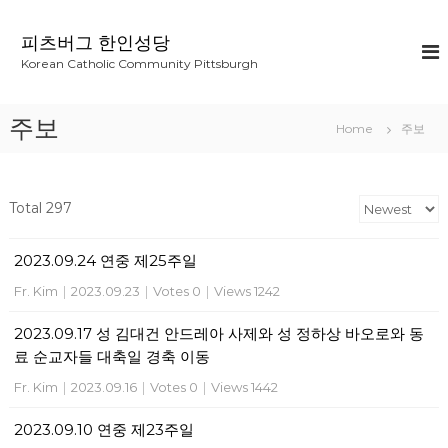
S
k
피츠버그 한인성당
i
Korean Catholic Community Pittsburgh
p
t
o
주보
Home
주보
c
o
n
t
Total 297
e
n
2023.09.24 연중 제25주일
t
Fr. Kim
|
2023.09.23
|
Votes 0
|
Views 1242
2023.09.17 성 김대건 안드레아 사제와 성 정하상 바오로와 동
료 순교자들 대축일 경축 이동
Fr. Kim
|
2023.09.16
|
Votes 0
|
Views 1442
2023.09.10 연중 제23주일