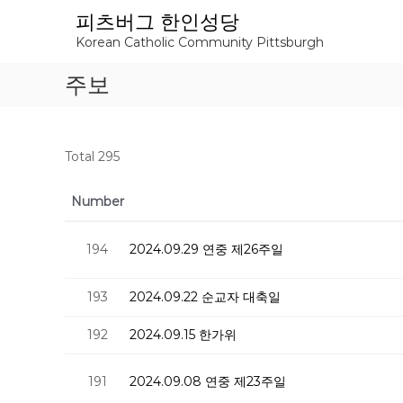
S
피츠버그 한인성당
k
Korean Catholic Community Pittsburgh
i
p
주보
t
o
c
o
Total 295
n
t
e
Number
n
t
194
2024.09.29 연중 제26주일
193
2024.09.22 순교자 대축일
192
2024.09.15 한가위
191
2024.09.08 연중 제23주일