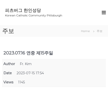
S
k
피츠버그 한인성당
i
Korean Catholic Community Pittsburgh
p
t
o
주보
Home
주보
c
o
n
t
2023.07.16 연중 제15주일
e
n
t
Author
Fr. Kim
Date
2023-07-15 17:54
Views
1145