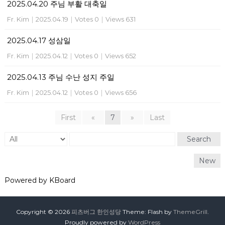
2025.04.20 주님 부활 대축일
Fr. Kim
|
2025.04.19
|
Votes 0
|
Views 631
2025.04.17 성삼일
Fr. Kim
|
2025.04.12
|
Votes 0
|
Views 652
2025.04.13 주님 수난 성지 주일
Fr. Kim
|
2025.04.12
|
Votes 0
|
Views 656
First
«
7
»
Last
Search
New
Powered by KBoard
Copyright © 2026
피츠버그 한인성당
Theme: Flash by
ThemeGrill
.
Proudly powered by
WordPress