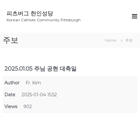
S
k
피츠버그 한인성당
i
Korean Catholic Community Pittsburgh
p
t
o
주보
Home
주보
c
o
n
t
2025.01.05 주님 공현 대축일
e
n
t
Author
Fr. Kim
Date
2025-01-04 15:52
Views
902