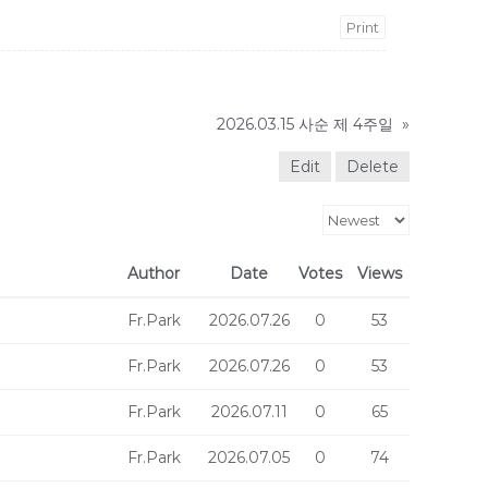
Print
2026.03.15 사순 제 4주일
»
Edit
Delete
Author
Date
Votes
Views
Fr.Park
2026.07.26
0
53
Fr.Park
2026.07.26
0
53
Fr.Park
2026.07.11
0
65
Fr.Park
2026.07.05
0
74