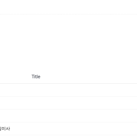
Title
신심미사