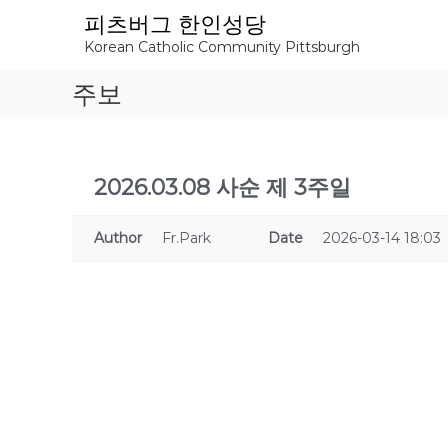
S
피츠버그 한인성당
k
Korean Catholic Community Pittsburgh
i
p
주보
t
o
c
o
n
2026.03.08 사순 제 3주일
t
e
Author
Fr.Park
Date
2026-03-14 18:03
n
t