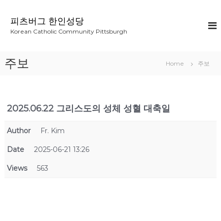
S
k
피츠버그 한인성당
i
Korean Catholic Community Pittsburgh
p
t
o
주보
Home
주보
c
o
n
t
2025.06.22 그리스도의 성체 성혈 대축일
e
n
t
Author
Fr. Kim
Date
2025-06-21 13:26
Views
563