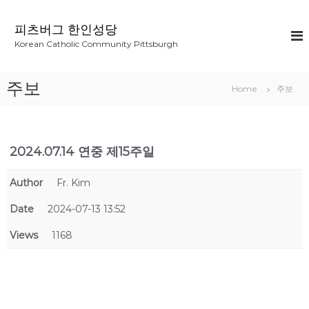
S
k
피츠버그 한인성당
i
Korean Catholic Community Pittsburgh
p
t
o
주보
Home
주보
c
o
n
t
2024.07.14 연중 제15주일
e
n
t
Author
Fr. Kim
Date
2024-07-13 13:52
Views
1168