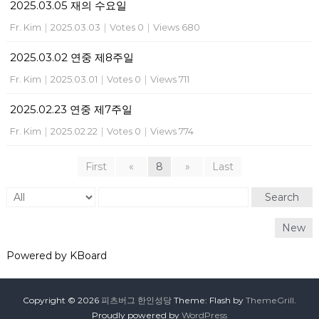
2025.03.05 재의 수요일
Fr. Kim
|
2025.03.03
|
Votes 0
|
Views 680
2025.03.02 연중 제8주일
Fr. Kim
|
2025.03.01
|
Votes 0
|
Views 711
2025.02.23 연중 제7주일
Fr. Kim
|
2025.02.22
|
Votes 0
|
Views 774
First
«
8
»
Last
Search
New
Powered by KBoard
Copyright © 2026
피츠버그 한인성당
Theme: Flash by
ThemeGrill
.
Proudly powered by
WordPress