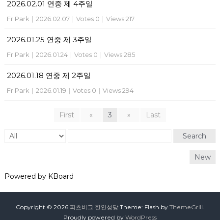
2026.02.01 연중 제 4주일
Fr.Park
|
2026.02.07
|
Votes 0
|
Views 217
2026.01.25 연중 제 3주일
Fr.Park
|
2026.01.24
|
Votes 0
|
Views 285
2026.01.18 연중 제 2주일
Fr.Park
|
2026.01.19
|
Votes 0
|
Views 294
First
«
3
»
Last
Search
New
Powered by KBoard
Copyright © 2026
피츠버그 한인성당
Theme: Flash by
ThemeGrill
.
Proudly powered by
WordPress