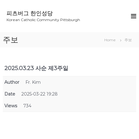
S
k
피츠버그 한인성당
i
Korean Catholic Community Pittsburgh
p
t
o
주보
Home
주보
c
o
n
t
2025.03.23 사순 제3주일
e
n
t
Author
Fr. Kim
Date
2025-03-22 19:28
Views
734