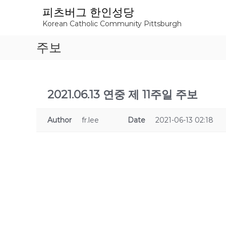
S
피츠버그 한인성당
k
Korean Catholic Community Pittsburgh
i
p
주보
t
o
c
o
n
2021.06.13 연중 제 11주일 주보
t
e
Author
fr.lee
Date
2021-06-13 02:18
n
t