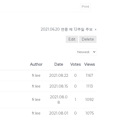
Print
2021.06.20 연중 제 12주일 주보
»
Edit
Delete
Author
Date
Votes
Views
fr.lee
2021.08.22
0
1167
fr.lee
2021.08.15
0
1113
2021.08.0
fr.lee
1
1092
8
fr.lee
2021.08.01
0
1075