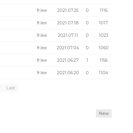
fr.lee
2021.07.25
0
1116
fr.lee
2021.07.18
0
1017
fr.lee
2021.07.11
0
1023
fr.lee
2021.07.04
0
1060
fr.lee
2021.06.27
1
1156
fr.lee
2021.06.20
0
1104
Last
New