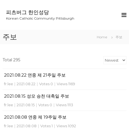
S
k
피츠버그 한인성당
i
Korean Catholic Community Pittsburgh
p
t
o
주보
Home
주보
c
o
n
t
Total 295
e
n
2021.08.22 연중 제 21주일 주보
t
fr.lee
|
2021.08.22
|
Votes 0
|
Views 1169
2021.08.15 성모 승천 대축일 주보
fr.lee
|
2021.08.15
|
Votes 0
|
Views 1113
2021.08.08 연중 제 19주일 주보
fr.lee
|
2021.08.08
|
Votes 1
|
Views 1092