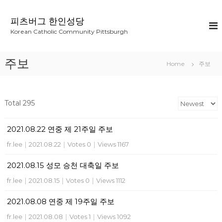
S
k
피츠버그 한인성당
i
Korean Catholic Community Pittsburgh
p
t
o
주보
Home
주보
c
o
n
t
Total 295
e
n
2021.08.22 연중 제 21주일 주보
t
fr.lee
|
2021.08.22
|
Votes 0
|
Views 1167
2021.08.15 성모 승천 대축일 주보
fr.lee
|
2021.08.15
|
Votes 0
|
Views 1112
2021.08.08 연중 제 19주일 주보
fr.lee
|
2021.08.08
|
Votes 1
|
Views 1092