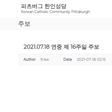
S
피츠버그 한인성당
k
Korean Catholic Community Pittsburgh
i
p
주보
t
o
c
o
n
2021.07.18 연중 제 16주일 주보
t
e
Author
fr.lee
Date
2021-07-18 02:15
n
t