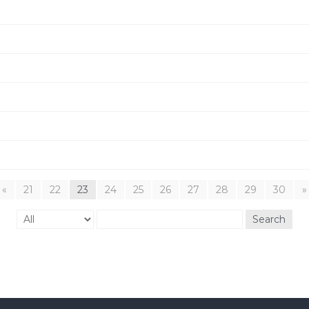
«
21
22
23
24
25
26
27
28
29
30
»
Search