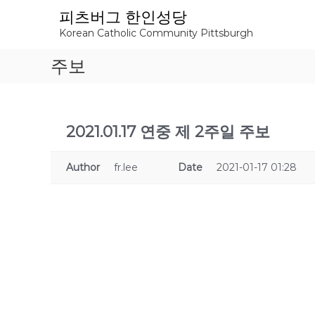
S
피츠버그 한인성당
k
Korean Catholic Community Pittsburgh
i
p
주보
t
o
c
o
n
2021.01.17 연중 제 2주일 주보
t
e
Author
fr.lee
Date
2021-01-17 01:28
n
t