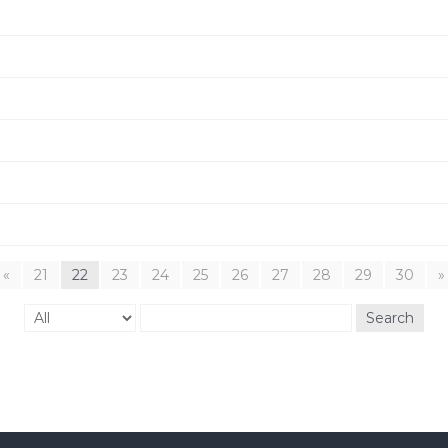
«
21
22
23
24
25
26
27
28
29
30
»
Search