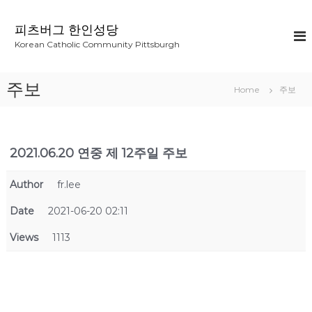
S
k
피츠버그 한인성당
i
Korean Catholic Community Pittsburgh
p
t
o
주보
Home
주보
c
o
n
t
2021.06.20 연중 제 12주일 주보
e
n
t
Author
fr.lee
Date
2021-06-20 02:11
Views
1113