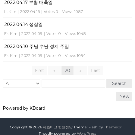
2022.04.17 부활 대축일
fr. Kim
|
2022.04.16
|
Votes 0
|
Views 1087
2022.04.14 성삼일
Fr. Kim
|
2022.04.09
|
Votes 0
|
Views 1048
2022.04.10 주님 수난 성지 주일
Fr. Kim
|
2022.04.09
|
Votes 0
|
Views 1094
First
«
20
»
Last
Search
New
Powered by KBoard
Copyright © 2026
피츠버그 한인성당
Theme: Flash by
ThemeGrill
.
Proudly powered by
WordPress