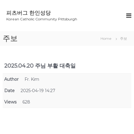
S
k
피츠버그 한인성당
i
Korean Catholic Community Pittsburgh
p
t
o
주보
Home
주보
c
o
n
t
2025.04.20 주님 부활 대축일
e
n
t
Author
Fr. Kim
Date
2025-04-19 14:27
Views
628