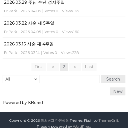
2026.03.29 주님 수난 성지주일
Fr.Park
|
2026.04.05
|
Votes 0
|
Views 165
2026.03.22 사순 제 5주일
Fr.Park
|
2026.04.05
|
Votes 0
|
Views 160
2026.03.15 사순 제 4주일
Fr.Park
|
2026.03.14
|
Votes 0
|
Views 228
First
«
2
»
Last
Search
New
Powered by KBoard
Copyright © 2026
피츠버그 한인성당
Theme: Flash by
ThemeGrill
.
Proudly powered by
WordPress