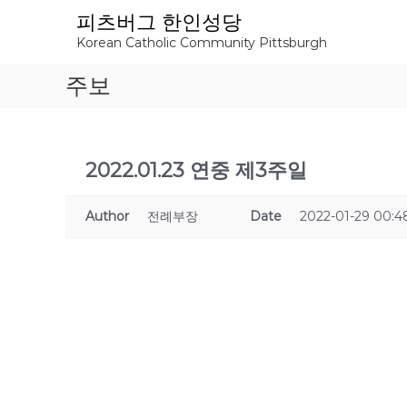
S
피츠버그 한인성당
k
Korean Catholic Community Pittsburgh
i
p
주보
t
o
c
o
n
2022.01.23 연중 제3주일
t
e
Author
전례부장
Date
2022-01-29 00:4
n
t