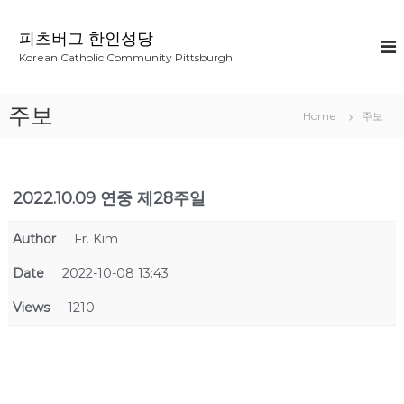
S
k
피츠버그 한인성당
i
Korean Catholic Community Pittsburgh
p
t
o
주보
Home
주보
c
o
n
t
2022.10.09 연중 제28주일
e
n
t
Author
Fr. Kim
Date
2022-10-08 13:43
Views
1210