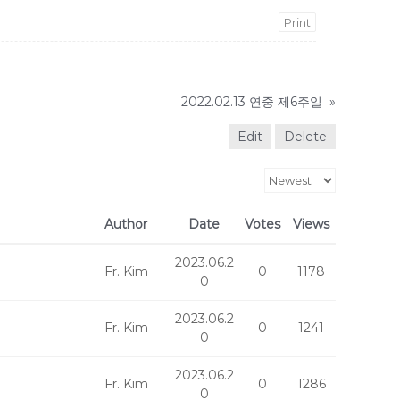
Print
2022.02.13 연중 제6주일
»
Edit
Delete
Author
Date
Votes
Views
2023.06.2
Fr. Kim
0
1178
0
2023.06.2
Fr. Kim
0
1241
0
2023.06.2
Fr. Kim
0
1286
0