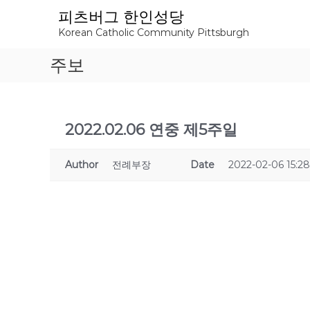
S
피츠버그 한인성당
k
Korean Catholic Community Pittsburgh
i
p
주보
t
o
c
o
n
2022.02.06 연중 제5주일
t
e
Author
전례부장
Date
2022-02-06 15:28
n
t