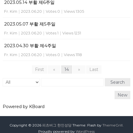
2023.05.14 부활 제6주일
Fr. Kim
|
2023.06.20
|
Votes 0
|
Views 1305
2023.05.07 부활 제5주일
Fr. Kim
|
2023.06.20
|
Votes 1
|
Views 1231
2023.04.30 부활 제4주일
Fr. Kim
|
2023.06.20
|
Votes 0
|
Views 1118
First
«
14
»
Last
Search
New
Powered by KBoard
Copyright © 2026
피츠버그 한인성당
Theme: Flash by
ThemeGrill
.
Proudly powered by
WordPress