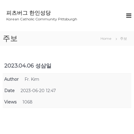
S
k
피츠버그 한인성당
i
Korean Catholic Community Pittsburgh
p
t
o
주보
Home
주보
c
o
n
t
2023.04.06 성삼일
e
n
t
Author
Fr. Kim
Date
2023-06-20 12:47
Views
1068