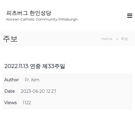
S
k
피츠버그 한인성당
i
Korean Catholic Community Pittsburgh
p
t
o
주보
Home
주보
c
o
n
t
2022.11.13 연중 제33주일
e
n
t
Author
Fr. Kim
Date
2023-06-20 12:27
Views
1122