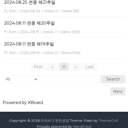
2024.08.25 연중 제21주일
Fr. Kim
|
2024.08.24
|
Votes 0
|
Views 1152
2024.08.11 연중 제20주일
Fr. Kim
|
2024.08.17
|
Votes -1
|
Views 1053
2024.08.11 연중 제19주일
Fr. Kim
|
2024.08.10
|
Votes 0
|
Views 1034
First
«
11
»
Last
Search
New
Powered by KBoard
Copyright © 2026
피츠버그 한인성당
Theme: Flash by
ThemeGrill
.
Proudly powered by
WordPress