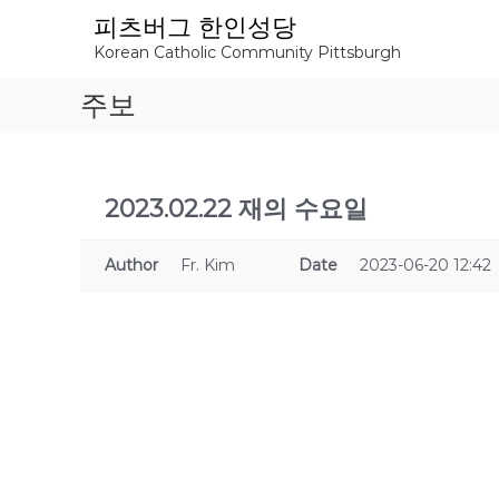
S
피츠버그 한인성당
k
Korean Catholic Community Pittsburgh
i
p
주보
t
o
c
o
n
2023.02.22 재의 수요일
t
e
Author
Fr. Kim
Date
2023-06-20 12:42
n
t