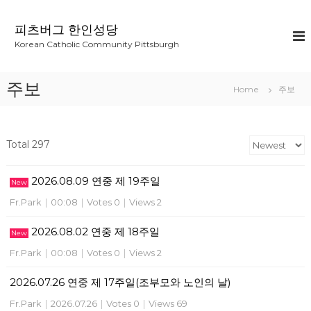
S
k
피츠버그 한인성당
i
Korean Catholic Community Pittsburgh
p
t
o
주보
Home
주보
c
o
n
t
Total 297
e
n
2026.08.09 연중 제 19주일
t
New
Fr.Park
|
00:08
|
Votes 0
|
Views 2
2026.08.02 연중 제 18주일
New
Fr.Park
|
00:08
|
Votes 0
|
Views 2
2026.07.26 연중 제 17주일(조부모와 노인의 날)
Fr.Park
|
2026.07.26
|
Votes 0
|
Views 69