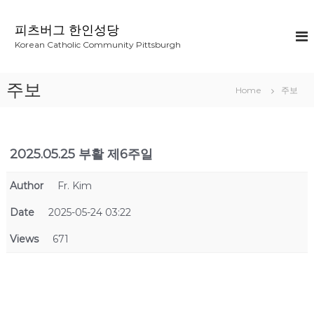
S
k
피츠버그 한인성당
i
Korean Catholic Community Pittsburgh
p
t
o
주보
Home
주보
c
o
n
t
2025.05.25 부활 제6주일
e
n
t
Author
Fr. Kim
Date
2025-05-24 03:22
Views
671