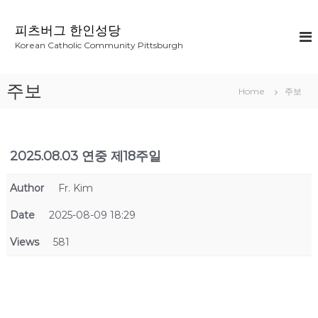
S
k
피츠버그 한인성당
i
Korean Catholic Community Pittsburgh
p
t
o
주보
Home
주보
c
o
n
t
2025.08.03 연중 제18주일
e
n
t
Author
Fr. Kim
Date
2025-08-09 18:29
Views
581