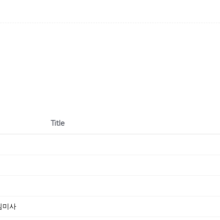
Title
신심미사