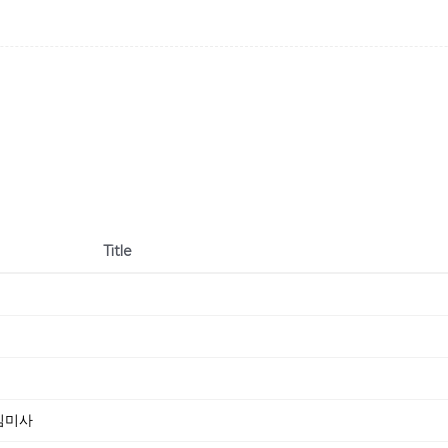
Title
신심미사