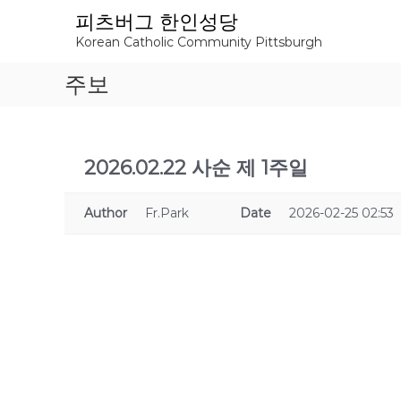
S
피츠버그 한인성당
k
Korean Catholic Community Pittsburgh
i
p
주보
t
o
c
o
n
2026.02.22 사순 제 1주일
t
e
Author
Fr.Park
Date
2026-02-25 02:53
n
t