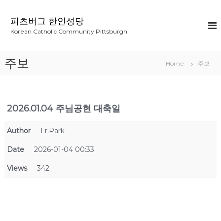
S
k
피츠버그 한인성당
i
Korean Catholic Community Pittsburgh
p
t
o
주보
Home
주보
c
o
n
t
2026.01.04 주님공현 대축일
e
n
t
Author
Fr.Park
Date
2026-01-04 00:33
Views
342