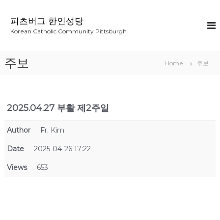
S
k
피츠버그 한인성당
i
Korean Catholic Community Pittsburgh
p
t
o
주보
Home
주보
c
o
n
t
2025.04.27 부활 제2주일
e
n
t
Author
Fr. Kim
Date
2025-04-26 17:22
Views
653